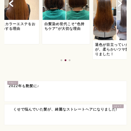
日にカラーエステをお
白髪染め世代こそ“色持
すめする理由
ちケア”が大切な理由
退色が目立っていた
が、柔らかいツヤ髪
りました！
2022年も艶髪に♪
くせで悩んでいた髪が、綺麗なストレートヘアになりました!