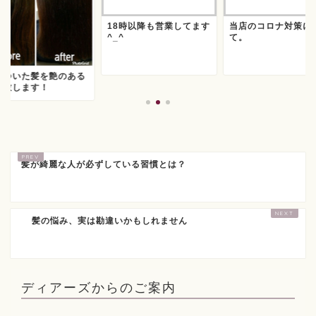
18時以降も営業してます
当店のコロナ対策に
^_^
て。
サついた髪を艶のある
に致します！
髪が綺麗な人が必ずしている習慣とは？
髪の悩み、実は勘違いかもしれません
ディアーズからのご案内